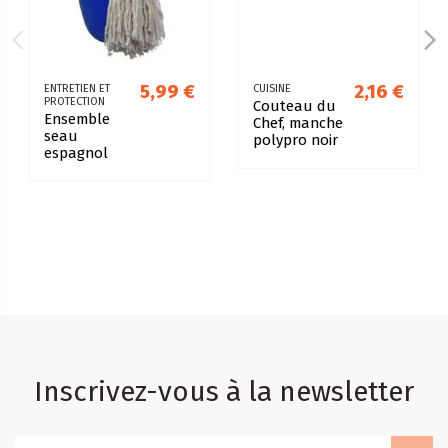
5,99 €
2,16 €
ENTRETIEN ET
CUISINE
PROTECTION
Couteau du
Ensemble
Chef, manche
seau
polypro noir
espagnol
vadrouille
complète
Inscrivez-vous à la newsletter