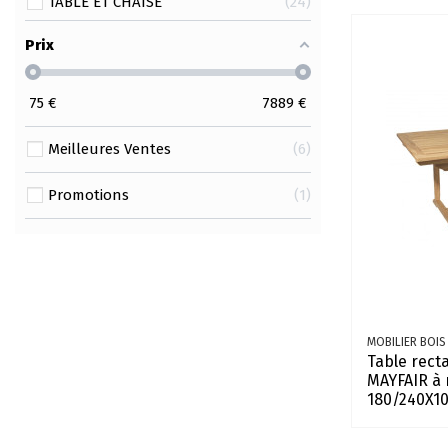
TABLE ET CHAISE
24
Prix
75
€
7889
€
Meilleures Ventes
6
Promotions
1
MOBILIER BOIS
Table rect
MAYFAIR à 
180/240X10