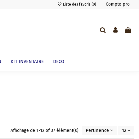
Compte pro
Liste des favoris (
0
)
R
KIT INVENTAIRE
DECO
Pertinence
12
Affichage de 1-12 of 37 élément(s)