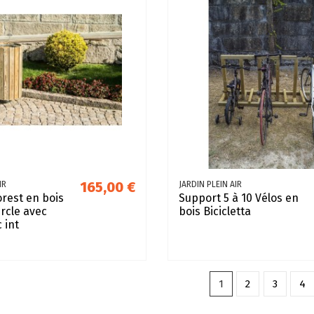
165,00 €
IR
JARDIN PLEIN AIR
orest en bois
Support 5 à 10 Vélos en
rcle avec
bois Bicicletta
 int
1
2
3
4