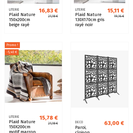
16,83 €
15,11 €
LITERIE
LITERIE
Plaid Nature
Plaid Nature
21,18 €
19,16 €
150x200cm
130X170cm gris
beige rayé
rayé noir
noir
Promo !
-5,40 €
15,78 €
LITERIE
Plaid Nature
63,00 €
DECO
21,18 €
150X200cm
Paroi,
motif marron,
cloison