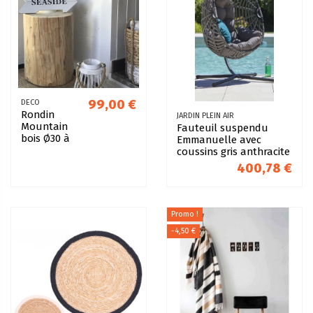
99,00 €
DECO
Rondin
JARDIN PLEIN AIR
Mountain
Fauteuil suspendu
bois Ø30 à
Emmanuelle avec
40cm x 45 H
coussins gris anthracite
400,78 €
Promo !
-4,50 €