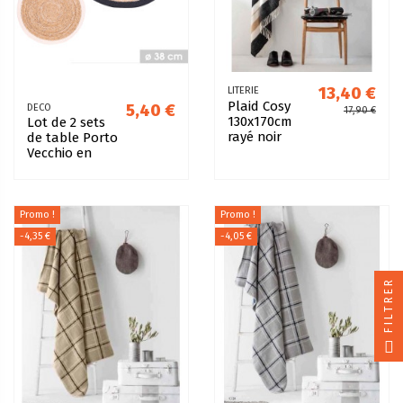
13,40 €
LITERIE
Plaid Cosy
5,40 €
DECO
17,90 €
130x170cm
Lot de 2 sets
rayé noir
de table Porto
blanc beige
Vecchio en
jute Ø38cm
Promo !
Promo !
-4,35 €
-4,05 €
FILTRER