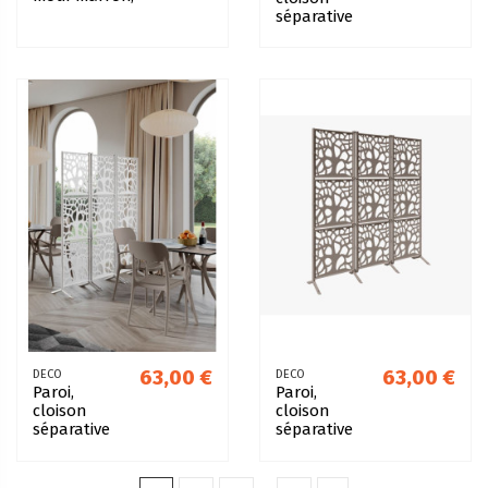
noir, beige
séparative
décorative
Maori
Anthracite
(set de 3
pcs)
63,00 €
63,00 €
DECO
DECO
Paroi,
Paroi,
cloison
cloison
séparative
séparative
décorative
décorative
Maori Blanc
Maori Taupe
(set de 3
(set de 3