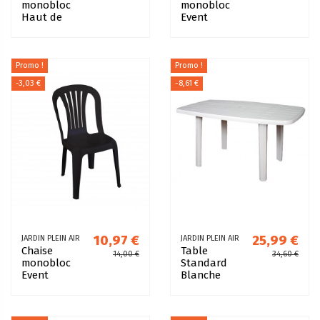
monobloc
monobloc
Haut de
Event
gamme
Blanche
Taupe
Promo !
Promo !
-3,03 €
-8,61 €
10,97 €
25,99 €
JARDIN PLEIN AIR
JARDIN PLEIN AIR
Chaise
Table
14,00 €
34,60 €
monobloc
Standard
Event
Blanche
Anthracite
140x80
résine de
synthèse