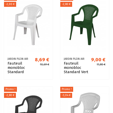
-2,00 €
-2,80 €
8,69 €
9,00 €
JARDIN PLEIN AIR
JARDIN PLEIN AIR
Fauteuil
Fauteuil
10,69 €
11,80 €
monobloc
monobloc
Standard
Standard Vert
Blanc
Promo !
Promo !
-2,80 €
-3,04 €