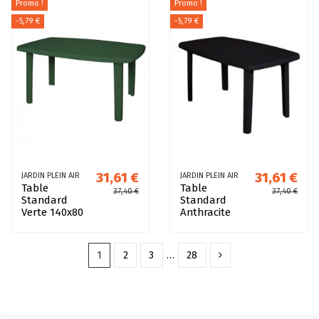
Promo !
Promo !
-5,79 €
-5,79 €
31,61 €
31,61 €
JARDIN PLEIN AIR
JARDIN PLEIN AIR
Table
Table
37,40 €
37,40 €
Standard
Standard
Verte 140x80
Anthracite
résine de
140x80 résine
synthèse
de synthèse
1
2
3
…
28