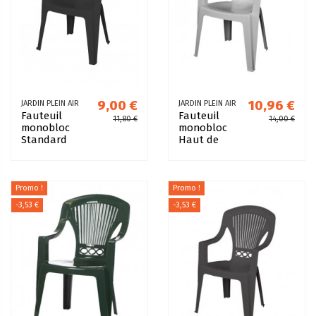
9,00 €
10,96 €
JARDIN PLEIN AIR
JARDIN PLEIN AIR
Fauteuil
Fauteuil
11,80 €
14,00 €
monobloc
monobloc
Standard
Haut de
Anthracite
gamme
Blanc
Promo !
Promo !
-3,53 €
-3,53 €