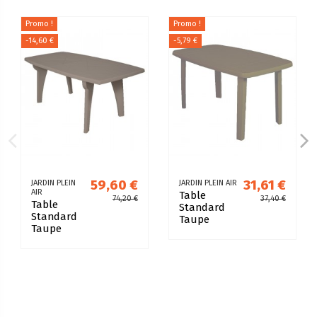
Promo !
Promo !
-14,60 €
-5,79 €
59,60 €
31,61 €
JARDIN PLEIN
JARDIN PLEIN AIR
AIR
Table
74,20 €
37,40 €
Table
Standard
Standard
Taupe
Taupe
140x80
180x90
résine de
résine de
synthèse
synthèse