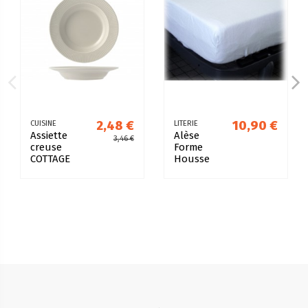
2,48 €
10,90 €
CUISINE
LITERIE
Assiette
Alèse
3,46 €
creuse
Forme
COTTAGE
Housse
Ø23cm
90x190cm
Crème
Qualité
Premium