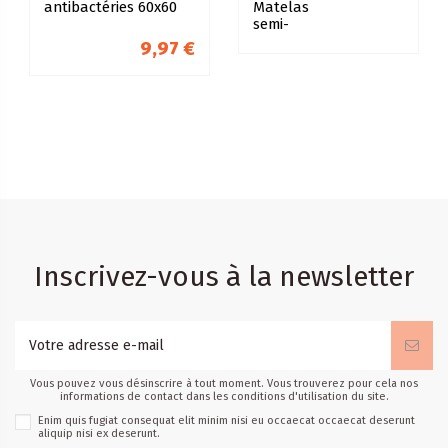
antibactéries 60x60
Matelas
semi-
durable
9,97 €
160x200cm
imper avec
zip
p/matelas
ép 15 à 20cm
Inscrivez-vous à la newsletter
Vous pouvez vous désinscrire à tout moment. Vous trouverez pour cela nos
informations de contact dans les conditions d'utilisation du site.
Enim quis fugiat consequat elit minim nisi eu occaecat occaecat deserunt
aliquip nisi ex deserunt.