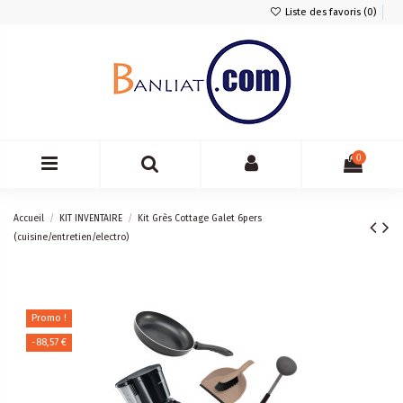
Liste des favoris (
0
)
0
Accueil
KIT INVENTAIRE
Kit Grès Cottage Galet 6pers
(cuisine/entretien/electro)
Promo !
-88,57 €