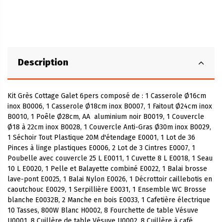
Description
Kit Grès Cottage Galet 6pers composé de : 1 Casserole Ø16cm
inox B0006, 1 Casserole Ø18cm inox B0007, 1 Faitout Ø24cm inox
B0010, 1 Poêle Ø28cm, AA aluminium noir B0019, 1 Couvercle
Ø18 à 22cm inox B0028, 1 Couvercle Anti-Gras Ø30m inox B0029,
1 Séchoir Tout Plastique 20M d'étendage E0001, 1 Lot de 36
Pinces à linge plastiques E0006, 2 Lot de 3 Cintres E0007, 1
Poubelle avec couvercle 25 L E0011, 1 Cuvette 8 L E0018, 1 Seau
10 L E0020, 1 Pelle et Balayette combiné E0022, 1 Balai brosse
lave-pont E0025, 1 Balai Nylon E0026, 1 Décrottoir caillebotis en
caoutchouc E0029, 1 Serpillière E0031, 1 Ensemble WC Brosse
blanche E0032B, 2 Manche en bois E0033, 1 Cafetière électrique
10 Tasses, 800W Blanc H0002, 8 Fourchette de table Vésuve
U0001, 8 Cuillère de table Vésuve U0002, 8 Cuillère à café