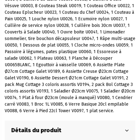
Vésuve U0003, 8 Couteau Steak U0019, 1 Couteau Office U0022, 1
Couteau Eplucheur U0023, 1 Couteau du Chef U0024, 1 Couteau à
Pain U0025, 1 Louche nylon U0026, 1 Ecumoire nylon U0027, 1
Cuillère de service nylon U0028, 1 Cuillère bois 30cm U0037, 1
Couverts à Salade U0040, 1 Ouvre boite U0041, 1 Limonadier
sommelier, tire bouchon décapsuleur U0047, 1 Râpe multi-usage
U0050, 1 Dessous de plat U0055, 1 Cloche micro-ondes U0059, 1
Passoire à légumes, pates plastique U0060, 1 Essoreuse à
salade U0062, 1 Plateau U0063, 1 Planche à Découper
U0065BLANC, 1 Egouttoir à vaisselle U0069, 6 Assiette Plate
Ø27cm Cottage Galet V0189, 6 Assiette Creuse Ø23cm Cottage
Galet V0190, 6 Assiette Dessert Ø21cm Cottage Galet V0191, 2
pack Mug Cottage 3 coloris assortis V0194, 2 pack Bol Cottage 3
coloris assortis V0193, 1 Saladier Ø23cm V0075, 1 Saladier Ø20cm
V0074, 1 Plat à four Ø23cm (moule à manqué) V0080, 1 Cendrier
carré V0083, 1 Broc 1L V0085, 6 Verre Basique 20cl empilable
V0088, 6 Verre à Pied 22cl Tower V0097, 1 plat service.
Détails du produit