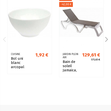
-42,00 €
1,92 €
129,61 €
CUISINE
JARDIN PLEIN
AIR
Bol uni
171,61 €
Bain de
blanc
soleil
arcopal
Jamaica,
toile
TAUPE,
empilable