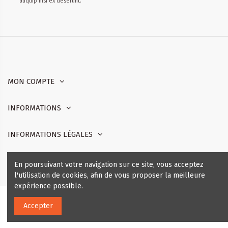
aliquip nisi ex deserunt.
MON COMPTE
INFORMATIONS
INFORMATIONS LÉGALES
Nous contacter
En poursuivant votre navigation sur ce site, vous acceptez
l'utilisation de cookies, afin de vous proposer la meilleure
expérience possible.
Copyright © - réalisé pour BANLIAT.COM
- Tous droits réservés
Ajouter au panier
Accepter
Banliat.com