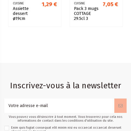
1,29 €
7,05 €
CUISINE
CUISINE
Assiette
Pack 3 mugs
dessert
COTTAGE
ø19cm
29.5cl 3
Feston
coloris
arcopal
assortis
Inscrivez-vous à la newsletter
Vous pouvez vous désinscrire à tout moment. Vous trouverez pour cela nos
informations de contact dans les conditions d'utilisation du site.
Enim quis fugiat consequat elit minim nisi eu occaecat occaecat deserunt